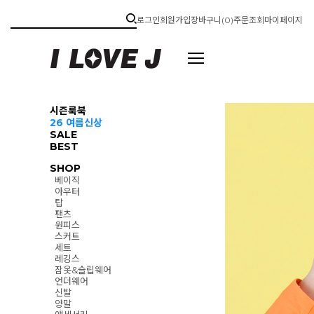
로그인
회원가입
장바구니(
0
)
주문조회
마이페이지
시즌룩북
26 여름신상
SALE
BEST
SHOP
베이직
아우터
탑
팬츠
원피스
스커트
세트
레깅스
잠옷&슬립웨어
언더웨어
신발
양말