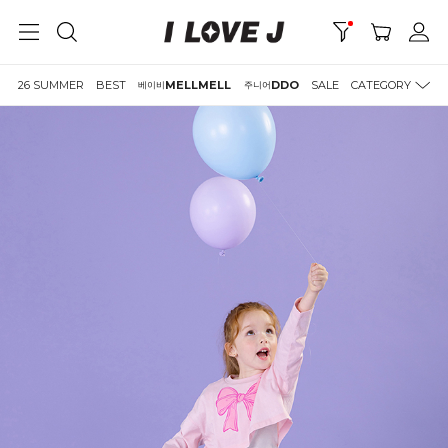
26 SUMMER
BEST
MELLMELL
DDO
SALE
CATEGORY
베이비
주니어