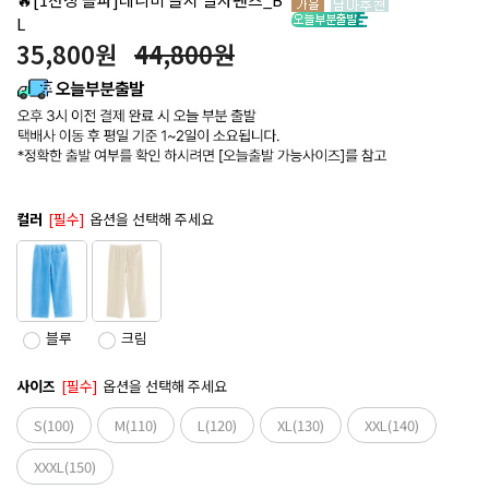
L
35,800
원
44,800원
컬러
[필수]
옵션을 선택해 주세요
블루
크림
사이즈
[필수]
옵션을 선택해 주세요
S(100)
M(110)
L(120)
XL(130)
XXL(140)
XXXL(150)