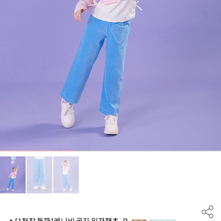
🔥[1천장 돌파]레니비 골지 일자팬츠_B