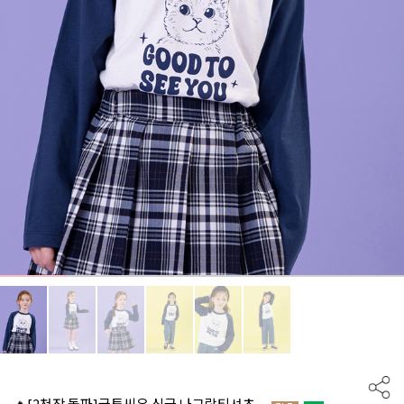
🔥[2천장 돌파]굿투씨유 싱글 나그랑티셔츠_