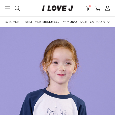
26 SUMMER
BEST
MELLMELL
DDO
SALE
CATEGORY
베이비
주니어