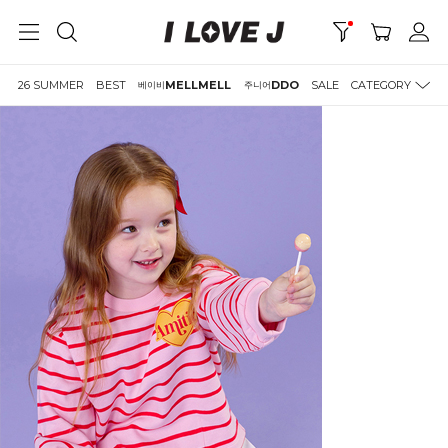
26 SUMMER
BEST
MELLMELL
DDO
SALE
CATEGORY
베이비
주니어