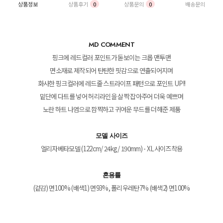
상품정보
상품후기
0
상품문의
0
배송문의
MD COMMENT
핑크에 레드컬러 포인트가 돋보이는 크롭 맨투맨
면소재로 제작되어 탄탄한 핏감으로 연출되어지며
화사한 핑크컬러에 레드줄 스트라이프 패턴으로 포인트 UP!!
밑단에 다트를 넣어 허리라인을 살짝 잡아주어 더욱 예쁘며
노란 하트 나염으로 깜찍하고 귀여운 무드를 더해준 제품
모델 사이즈
엘리자베타모델 (122cm/ 24kg/ 190mm) - XL사이즈착용
혼용률
(겉감) 면100% (배색1) 면93%, 폴리우레탄7% (배색2) 면100%