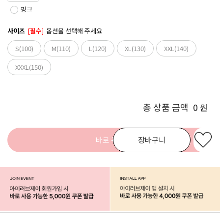
핑크
사이즈
[필수]
옵션을 선택해 주세요
S(100)
M(110)
L(120)
XL(130)
XXL(140)
XXXL(150)
총 상품 금액
0
원
바로 구매
장바구니