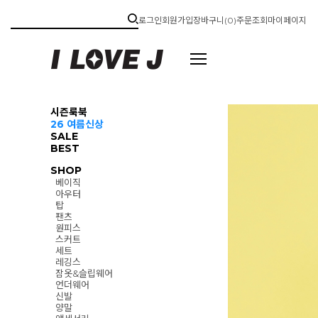
로그인
회원가입
장바구니(
0
)
주문조회
마이페이지
시즌룩북
26 여름신상
SALE
BEST
SHOP
베이직
아우터
탑
팬츠
원피스
스커트
세트
레깅스
잠옷&슬립웨어
언더웨어
신발
양말