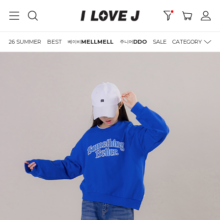
26 SUMMER
BEST
MELLMELL
DDO
SALE
CATEGORY
베이비
주니어