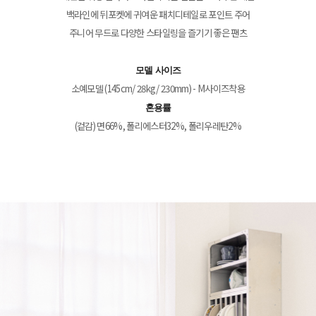
백라인에 뒤포켓에 귀여운 패치디테일로 포인트 주어
주니어 무드로 다양한 스타일링을 즐기기 좋은 팬츠
모델 사이즈
소예모델 (145cm/ 28kg/ 230mm) - M사이즈착용
혼용률
(겉감) 면66%, 폴리에스터32%, 폴리우레탄2%