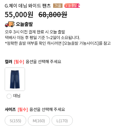
G.체이 데님 와이드 팬츠
55,000
원
68,800원
컬러
[필수]
옵션을 선택해 주세요
데님
사이즈
[필수]
옵션을 선택해 주세요
S(155)
M(160)
L(170)