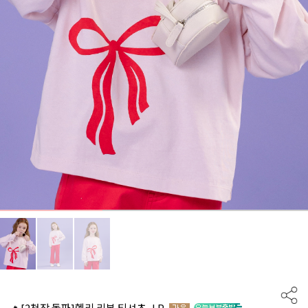
🔥[2천장 돌파]헬리 리본 티셔츠_LP