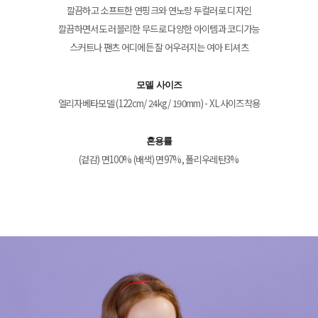
깔끔하고 소프트한 연핑크와 연노랑 두컬러로 디자인
깔끔하면서도 러블리한 무드로 다양한 아이템과 코디가능
스커트나 팬츠 어디에든 잘 어우러지는 여아 티셔츠
모델 사이즈
엘리자베타모델 (122cm/ 24kg/ 190mm) - XL사이즈착용
혼용률
(겉감) 면100% (배색) 면97%, 폴리우레탄3%