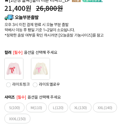
21,400
원
26,800원
컬러
[필수]
옵션을 선택해 주세요
라이트핑크
라이트옐로우
사이즈
[필수]
옵션을 선택해 주세요
S(100)
M(110)
L(120)
XL(130)
XXL(140)
XXXL(150)