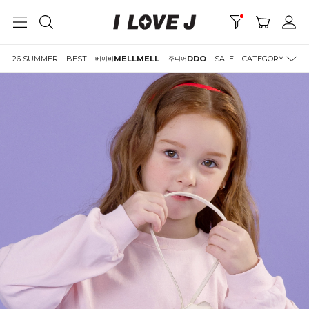
26 SUMMER
BEST
MELLMELL
DDO
SALE
CATEGORY
베이비
주니어