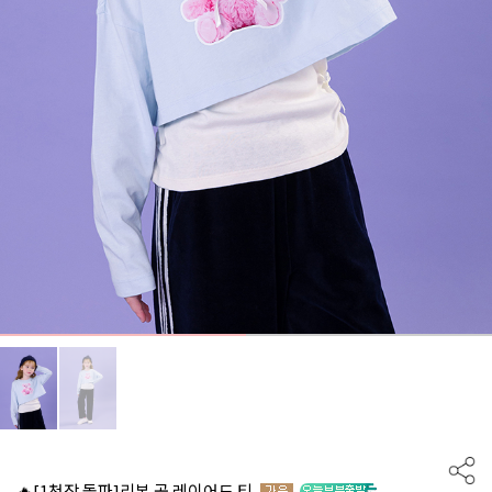
🔥[1천장 돌파]리본 곰 레이어드 티