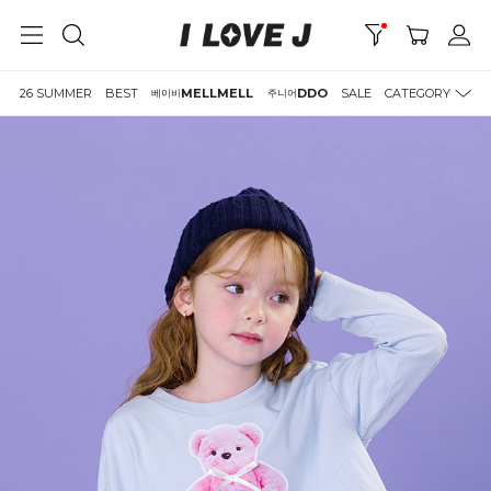
26 SUMMER
BEST
MELLMELL
DDO
SALE
CATEGORY
베이비
주니어