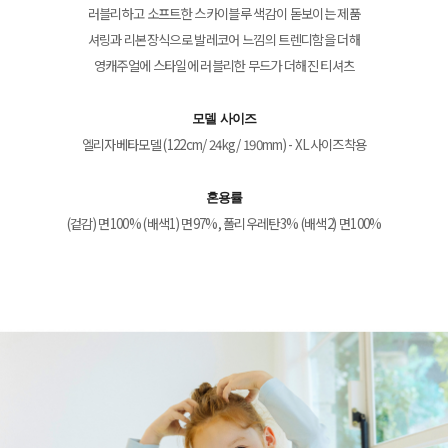
러블리하고 소프트한 스카이블루 색감이 돋보이는 제품
셔링과 리본장식으로 발레코어 느낌의 트렌디함을 더해
영캐주얼에 스타일에 러블리한 무드가 더해진 티셔츠
모델 사이즈
엘리자베타모델 (122cm/ 24kg/ 190mm) - XL사이즈착용
혼용률
(겉감) 면100% (배색1) 면97%, 폴리우레탄3% (배색2) 면100%