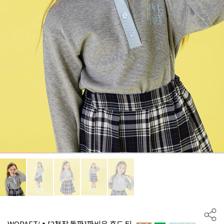
WQPAFT/🔥[2천장 돌파]파비유 후드 티