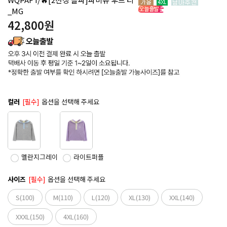
_MG
42,800
원
컬러
[필수]
옵션을 선택해 주세요
멜란지그레이
라이트퍼플
사이즈
[필수]
옵션을 선택해 주세요
S(100)
M(110)
L(120)
XL(130)
XXL(140)
XXXL(150)
4XL(160)