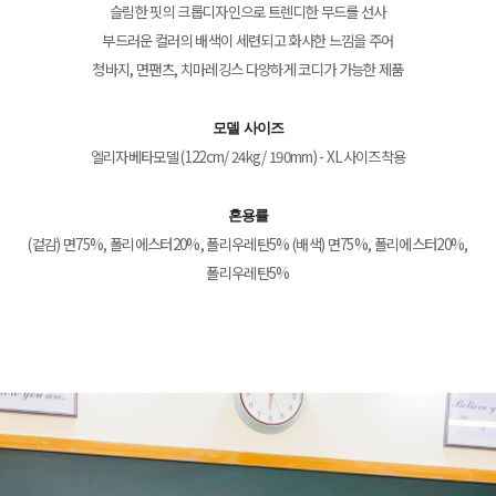
슬림한 핏의 크롭디자인으로 트렌디한 무드를 선사
부드러운 컬러의 배색이 세련되고 화사한 느낌을 주어
청바지, 면팬츠, 치마레깅스 다양하게 코디가 가능한 제품
모델 사이즈
엘리자베타모델 (122cm/ 24kg/ 190mm) - XL사이즈착용
혼용률
(겉감) 면75%, 폴리에스터20%, 폴리우레탄5% (배색) 면75%, 폴리에스터20%,
폴리우레탄5%