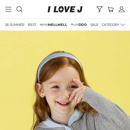
26 SUMMER
BEST
MELLMELL
DDO
SALE
CATEGORY
베이비
주니어