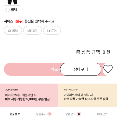
블랙
사이즈
[필수]
옵션을 선택해 주세요
S(155)
M(160)
L(170)
총 상품 금액
0
원
바로 구매
장바구니
상품정보
상품후기
0
상품문의
0
배송문의