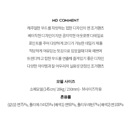
MD COMMENT
캐주얼한 무드를 자랑하는 힙한 디자인의 면 조거팬츠
베이직한 디자인이지만 큼지막한 아웃포켓 디테일로
포인트를 주어 다양하게 코디가 가능한 데일리 제품
적당하게 여유있는 핏감으로 입었을때 더욱 예쁘며
트렌디하고 힙한 무드를 연출해 즐겨입기 좋은 디자인
다양한 아이템과 잘 어우러져 실용성 만점인 조거팬츠
모델 사이즈
소예모델 (145cm/ 28kg/ 230mm) - M사이즈착용
혼용률
(겉감) 면75%, 폴리에스터25% (배색1) 면93%, 폴리우레탄7% (배색2) 면100%