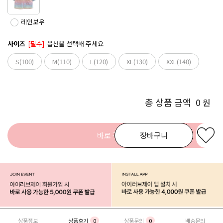
레인보우
사이즈
[필수]
옵션을 선택해 주세요
S(100)
M(110)
L(120)
XL(130)
XXL(140)
총 상품 금액
0
원
바로 구매
장바구니
상품정보
상품후기
0
상품문의
0
배송문의