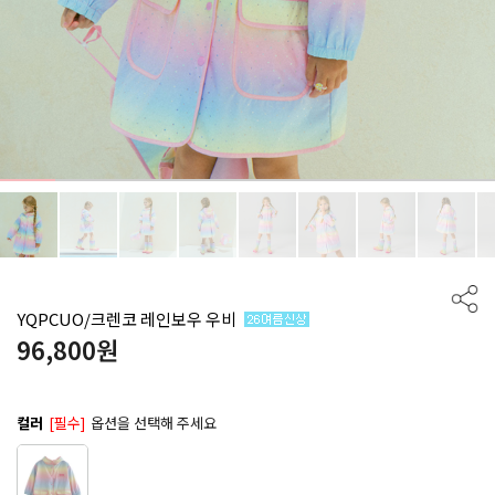
YQPCUO/크렌코 레인보우 우비
96,800
원
컬러
[필수]
옵션을 선택해 주세요