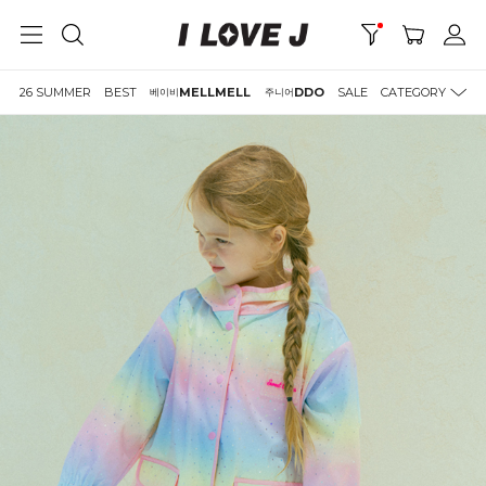
26 SUMMER
BEST
MELLMELL
DDO
SALE
CATEGORY
베이비
주니어