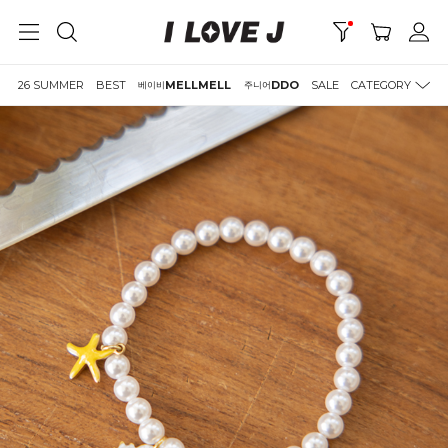
26 SUMMER
BEST
MELLMELL
DDO
SALE
CATEGORY
베이비
주니어