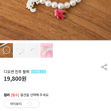
디오션 진주 팔찌
19,800
원
컬러
[필수]
옵션을 선택해 주세요
아이
아이보리
보리