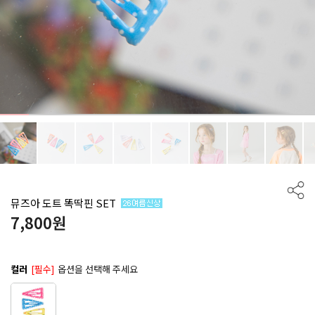
뮤즈아 도트 똑딱핀 SET
7,800
원
컬러
[필수]
옵션을 선택해 주세요