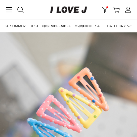
26 SUMMER
BEST
MELLMELL
DDO
SALE
CATEGORY
베이비
주니어