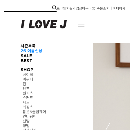
로그인
회원가입
장바구니(
0
)
주문조회
마이페이지
시즌룩북
26 여름신상
SALE
BEST
SHOP
베이직
아우터
탑
팬츠
원피스
스커트
세트
레깅스
잠옷&슬립웨어
언더웨어
신발
양말