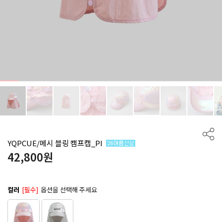
YQPCUE/메시 블링 캠프캡_PI
42,800
원
컬러
[필수]
옵션을 선택해 주세요