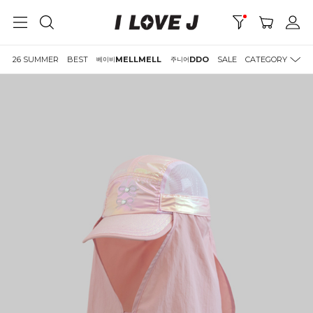
26 SUMMER
BEST
MELLMELL
DDO
SALE
CATEGORY
베이비
주니어