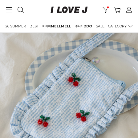
26 SUMMER
BEST
MELLMELL
DDO
SALE
CATEGORY
베이비
주니어