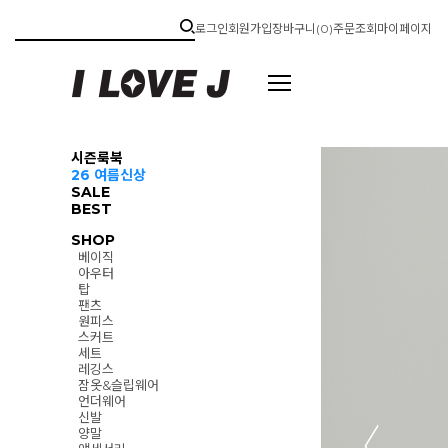
로그인
회원가입
장바구니(
0
)
주문조회
마이페이지
시즌룩북
26 여름신상
SALE
BEST
SHOP
베이직
아우터
탑
팬츠
원피스
스커트
세트
레깅스
잠옷&슬립웨어
언더웨어
신발
양말