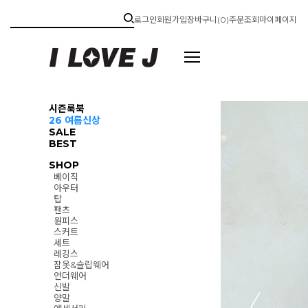
로그인
회원가입
장바구니(
0
)
주문조회
마이페이지
시즌룩북
26 여름신상
SALE
BEST
SHOP
베이직
아우터
탑
팬츠
원피스
스커트
세트
레깅스
잠옷&슬립웨어
언더웨어
신발
양말