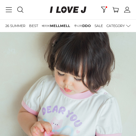
26 SUMMER
BEST
MELLMELL
DDO
SALE
CATEGORY
베이비
주니어