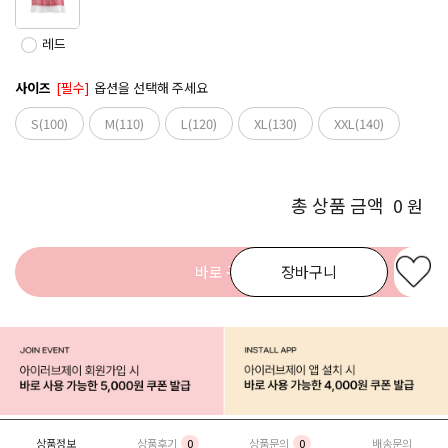
레드
사이즈
[필수]
옵션을 선택해 주세요
S(100)
M(110)
L(120)
XL(130)
XXL(140)
총 상품 금액
0
원
바로 구매
장바구니
상품정보
상품후기
0
상품문의
0
배송문의