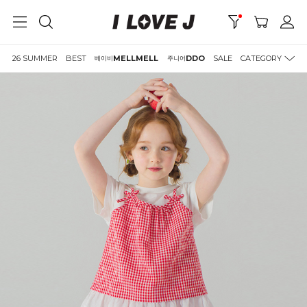
26 SUMMER
BEST
MELLMELL
DDO
SALE
CATEGORY
베이비
주니어