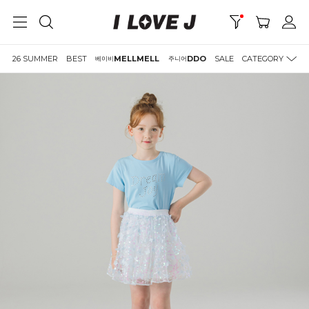
26 SUMMER
BEST
MELLMELL
DDO
SALE
CATEGORY
베이비
주니어