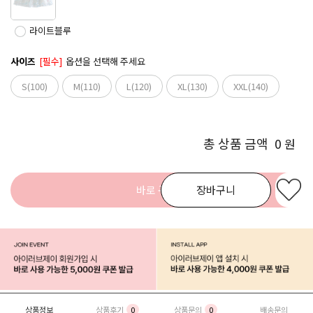
라이트블루
사이즈
[필수]
옵션을 선택해 주세요
S(100)
M(110)
L(120)
XL(130)
XXL(140)
총 상품 금액
0
원
바로 구매
장바구니
상품정보
상품후기
0
상품문의
0
배송문의