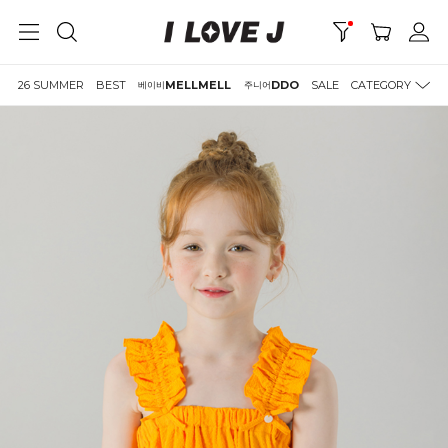
26 SUMMER
BEST
MELLMELL
DDO
SALE
CATEGORY
베이비
주니어