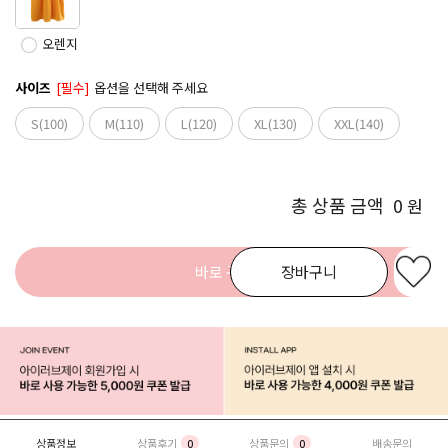
오렌지
사이즈
[필수]
옵션을 선택해 주세요
S(100)
M(110)
L(120)
XL(130)
XXL(140)
총 상품 금액
0
원
바로 구매
장바구니
상품정보
상품후기
0
상품문의
0
배송문의