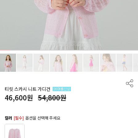
티릿 스카시 니트 가디건
46,600
원
54,800원
컬러
[필수]
옵션을 선택해 주세요