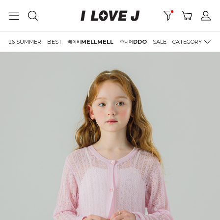
26 SUMMER
BEST
MELLMELL
DDO
SALE
CATEGORY
베이비
주니어