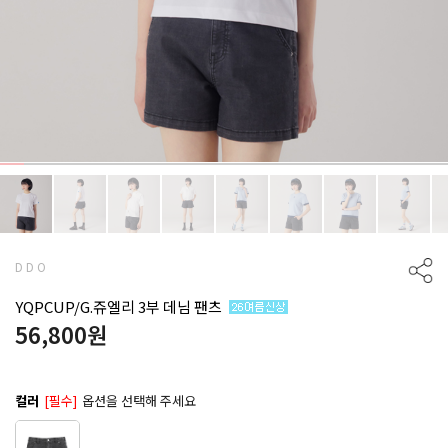
D D O
YQPCUP/G.쥬엘리 3부 데님 팬츠
56,800
원
컬러
[필수]
옵션을 선택해 주세요