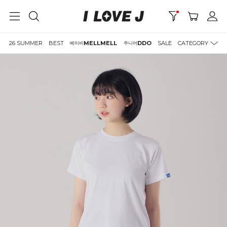
26 SUMMER
BEST
MELLMELL
DDO
SALE
CATEGORY
베이비
주니어