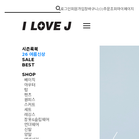
로그인
회원가입
장바구니(
0
)
주문조회
마이페이지
시즌룩북
26 여름신상
SALE
BEST
SHOP
베이직
아우터
탑
팬츠
원피스
스커트
세트
레깅스
잠옷&슬립웨어
언더웨어
신발
양말