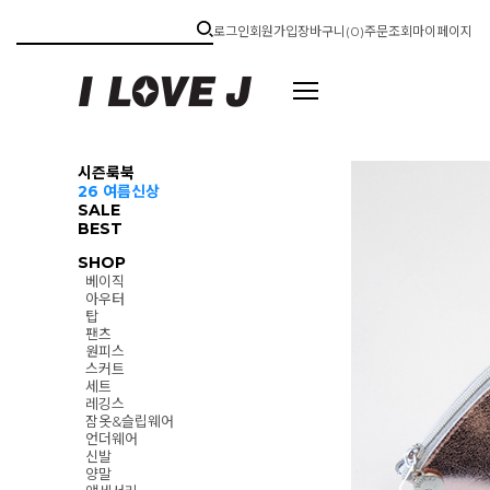
로그인
회원가입
장바구니(
0
)
주문조회
마이페이지
시즌룩북
26 여름신상
SALE
BEST
SHOP
베이직
아우터
탑
팬츠
원피스
스커트
세트
레깅스
잠옷&슬립웨어
언더웨어
신발
양말