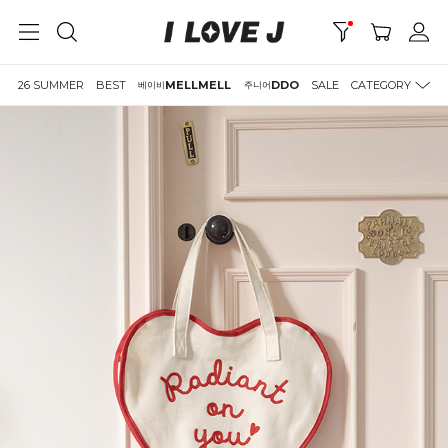
26 SUMMER
BEST
MELLMELL
DDO
SALE
CATEGORY
베이비
주니어