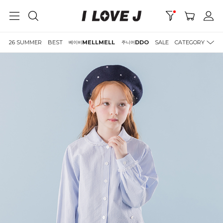
26 SUMMER
BEST
MELLMELL
DDO
SALE
CATEGORY
베이비
주니어