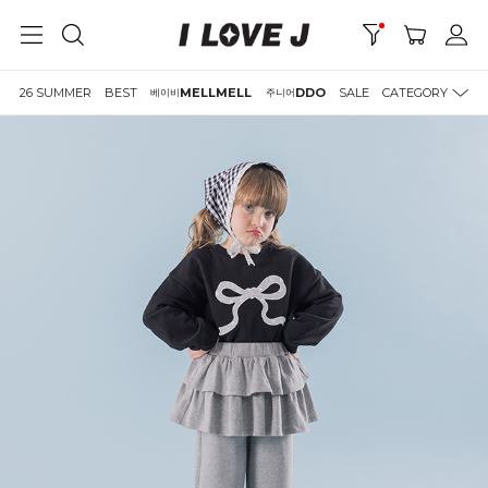
26 SUMMER
BEST
MELLMELL
DDO
SALE
CATEGORY
베이비
주니어