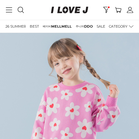
26 SUMMER
BEST
MELLMELL
DDO
SALE
CATEGORY
베이비
주니어