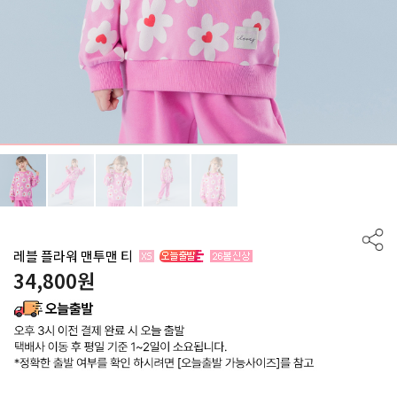
레블 플라워 맨투맨 티
34,800
원