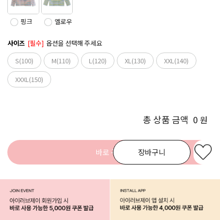
핑크
옐로우
사이즈
[필수]
옵션을 선택해 주세요
S(100)
M(110)
L(120)
XL(130)
XXL(140)
XXXL(150)
총 상품 금액
0
원
바로 구매
장바구니