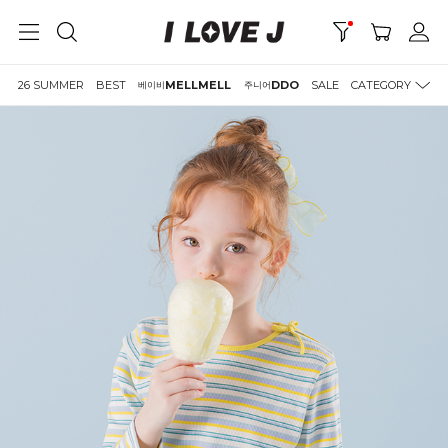
26 SUMMER
BEST
MELLMELL
DDO
SALE
CATEGORY
베이비
주니어