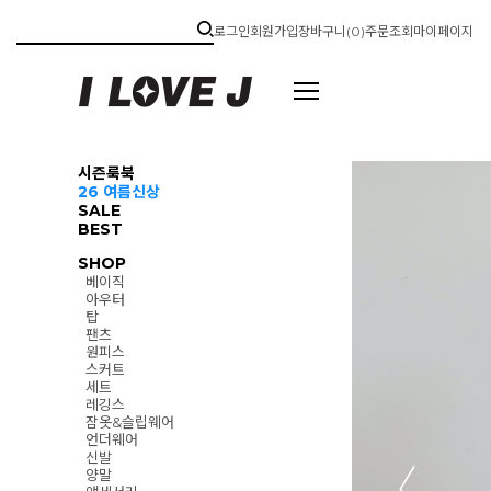
로그인
회원가입
장바구니(
0
)
주문조회
마이페이지
시즌룩북
26 여름신상
SALE
BEST
SHOP
베이직
아우터
탑
팬츠
원피스
스커트
세트
레깅스
잠옷&슬립웨어
언더웨어
신발
양말