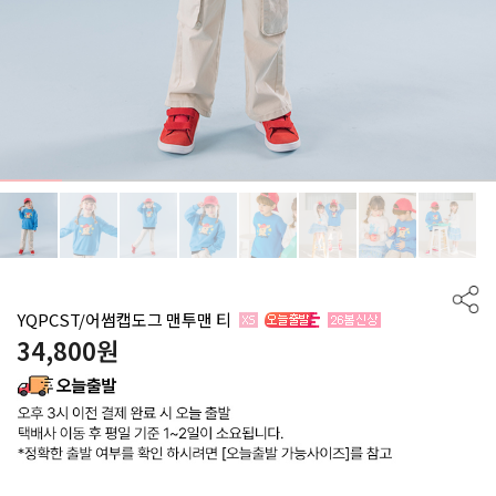
YQPCST/어썸캡도그 맨투맨 티
34,800
원