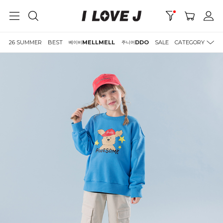
26 SUMMER
BEST
MELLMELL
DDO
SALE
CATEGORY
베이비
주니어