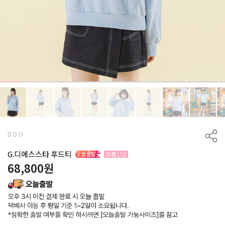
D D O
G.디에스스타 후드티
68,800
원