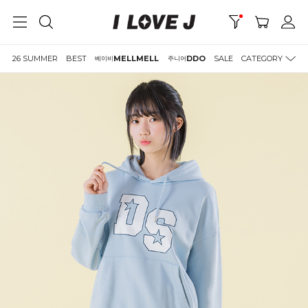
26 SUMMER
BEST
MELLMELL
DDO
SALE
CATEGORY
베이비
주니어